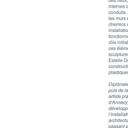
des lieux
internes d
conduits…
les murs 
chemins o
installat
fonctionn
rôle initi
ces éléme
sculpture
Estelle D
construct
plastique
Diplômée
puis de 
artiste p
d’Annecy)
développe
l’install
architect
passant p