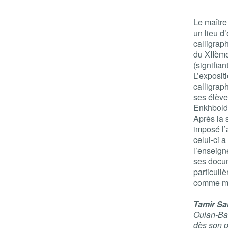
Le maîtr
un lieu d
calligrap
du XIIème
(signifian
L’exposit
calligrap
ses élève
Enkhbold
Après la 
imposé l’
celui-ci a
l’enseign
ses docum
particuli
comme maj
Tamir S
Oulan-Bat
dès son p