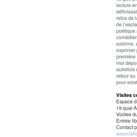
lecture e
définissa
refus de 
de l’escl
poétique 
comédienn
sublime, 
exprimer 
première œ
moi dépo
autrefois
retour au
pour exist
Visites 
Espace d’
19 quai A
Voûtes d
Entrée li
Contact p
associat