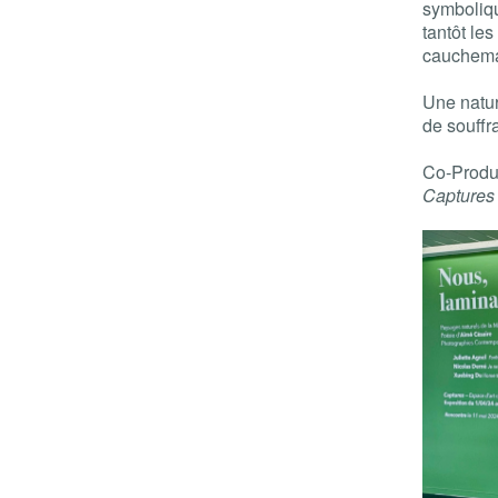
symboliqu
tantôt les
cauchemar
Une natur
de souffr
Co-Produ
Captures