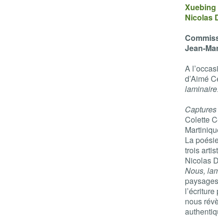
Xuebing
Nicolas 
Commissa
Jean-Ma
A l’occas
d’Aimé Cé
laminair
Capture
Colette C
Martiniqu
La poésie
trois art
Nicolas 
Nous, lam
paysages 
l’écritur
nous révè
authentiq