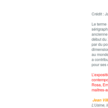
Crédit : 
Le terme 
sérigraph
ancienne 
début du 
par du pol
dimension
au monde,
a contrib
pour ses 
L’exposit
contempor
Rosa, Err
maîtres-a
Jean Vill
L’Usine, 