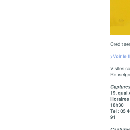
Crédit sé
>Voir le 
Visites c
Renseign
Capture
19, quai
Horaires
18h30
Tel : 05 
91
Capture