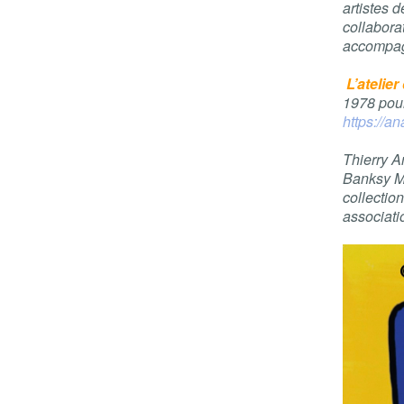
artistes 
collaborat
accompagn
L’atelier
1978 pour
https://a
Thierry A
Banksy Mo
collection
associati