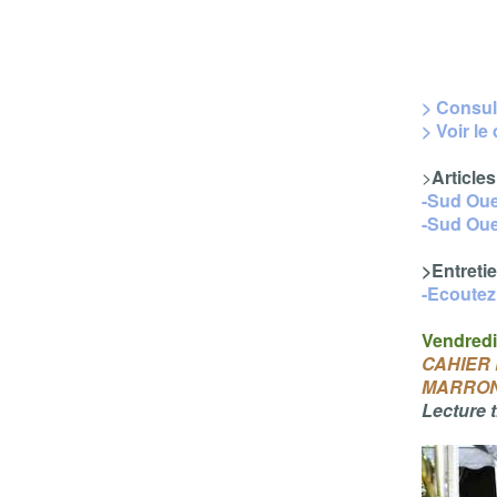
> Consult
> Voir le
>
Article
-Sud Oue
-Sud Oue
>Entreti
-Ecoutez
Vendredi
CAHIER 
MARRO
Lecture t