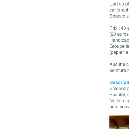
L’art du
calligrap
Séance su
Prix : 40 
(20 euros
Handica
Groupe li
(papier, 
Aucune c
peinture 
Descript
« Venez 
Écouter, 
Ne faire q
bon mouve