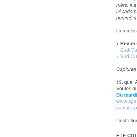
mère. Il 
l’Académi
nommé mei
Commissar
> Revue 
> Sud-Oue
> Sud-Oue
Captures
19, quai 
Voûtes du
Du mardi
www.agen
captures
Illustrat
ÉTÉ CU