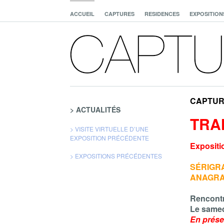
ACCUEIL
CAPTURES
RESIDENCES
EXPOSITION
CAPTUR
> ACTUALITÉS
TRA
> VISITE VIRTUELLE D’UNE
EXPOSITION PRÉCÉDENTE
Expositio
> EXPOSITIONS PRÉCÉDENTES
SÉRIGRA
ANAGRA
Rencontr
Le samedi
En présen