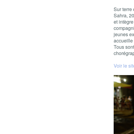
Sur terre 
Sahra, 20
et intègr
compagnie
jeunes ex
accueille
Tous son
chorégrap
Voir le si