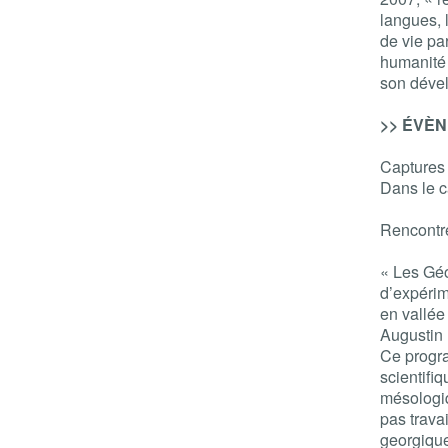
langues, l
de vie pa
humanité 
son déve
>> ÉVÈNE
Captures
Dans le 
Rencontre
« Les Géo
d’expérim
en vallée
Augustin 
Ce progra
scientifi
mésologiq
pas travai
georgiqu