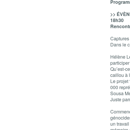
Programm
>> ÉVÈNE
18h30
Rencontre
Captures
Dans le 
Hélène Le
participer
Qu’est-ce
caillou à 
Le projet
000 repré
Sousa Men
Juste par
Commencé
génocides
un travail
mémoire e