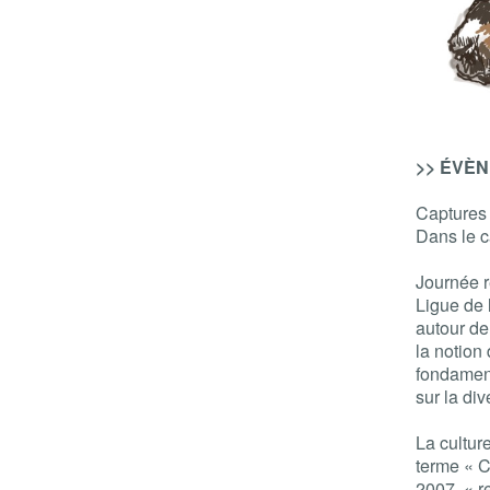
>> ÉVÈNE
Captures
Dans le 
Journée r
Ligue de 
autour de
la notion
fondament
sur la div
La cultur
terme « C
2007, « r