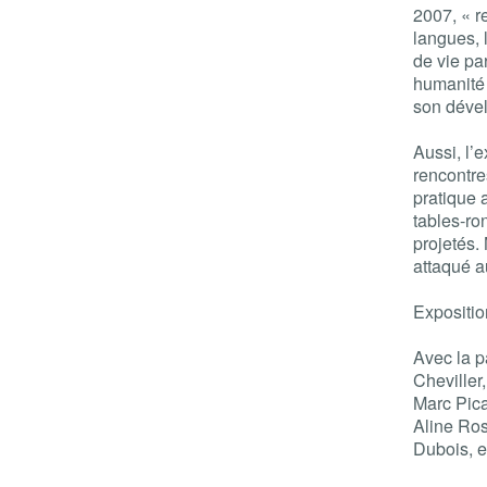
2007, « r
langues, l
de vie pa
humanité 
son déve
Aussi, l’
rencontres
pratique a
tables-ro
projetés. 
attaqué a
Expositio
Avec la p
Cheviller
Marc Pica
Aline Ros
Dubois, 