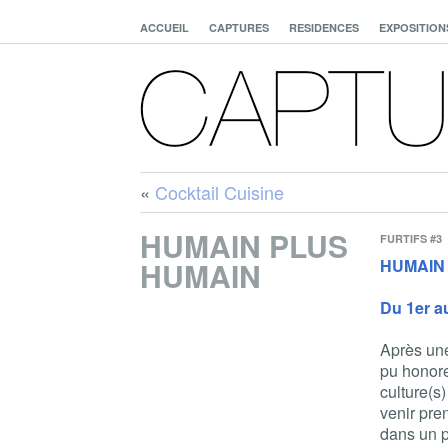
ACCUEIL
CAPTURES
RESIDENCES
EXPOSITION
«
Cocktail Cuisine
HUMAIN PLUS
FURTIFS #3
HUMAIN
HUMAIN
Du 1er a
Après une
pu honorer
culture(s
venir pren
dans un p