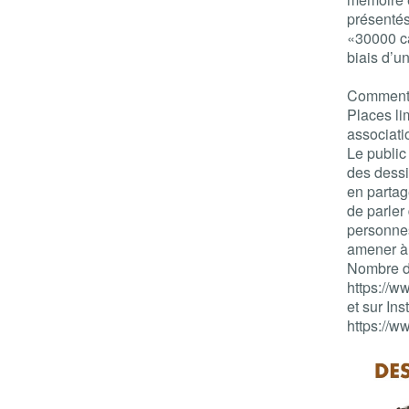
présentés
«30000 cai
biais d’un
Comment 
Places li
associat
Le public
des dessi
en partag
de parler
personnes
amener à
Nombre de
https://w
et sur In
https://w