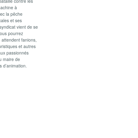
ataille contre les
machine à
vec la pêche
cales et ses
syndicat vient de se
 Vous pourrez
 attendent fanions,
uristiques et autres
i aux passionnés
du maire de
ms d’animation.