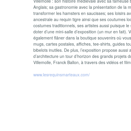
Villemolle : son histoire médiévale avec sa fameuse b
Anglais; sa gastronomie avec la présentation de la 
transformer les hamsters en saucisses; ses loisirs a
ancestrale au requin tigre ainsi que ses coutumes lo
costumes traditionnels, ses artistes aussi puisque le 
doter d’une mini-salle d’exposition (un mur en fait).
également flâner dans la boutique souvenirs où vous
mugs, cartes postales, affiches, tee-shirts, guides to
bibelots inutiles. De plus, l’exposition propose auss
d’architecture un tour d’horizon des grands projets 
Villemolle, Franck Ballon, à travers des vidéos et fil
www.lesrequinsmarteaux.com/