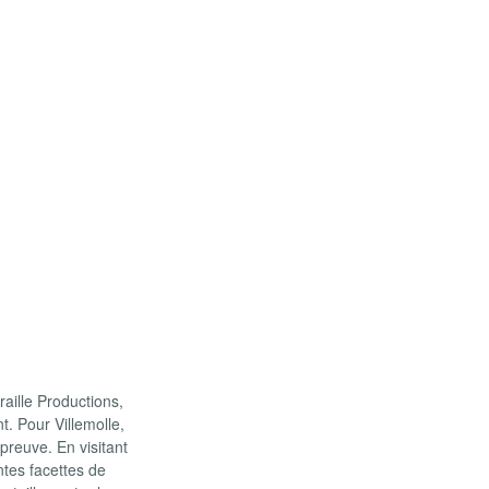
aille Productions,
t. Pour Villemolle,
épreuve. En visitant
ntes facettes de