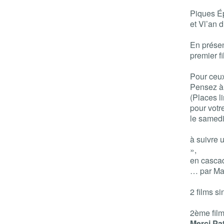
Piques É
et Vl’an d
En présen
premier fi
Pour ceux 
Pensez à 
(Places l
pour votr
le samedi
à suivre 
»,
en casca
… par Maî
2 films si
2ème film
Merci Pat