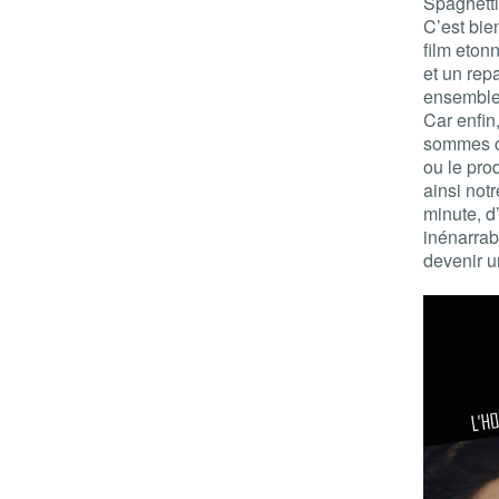
Spaghetti
C’est bie
film etonn
et un rep
ensemble 
Car enfin
sommes ce
ou le prod
ainsi notr
minute, d
inénarrab
devenir un